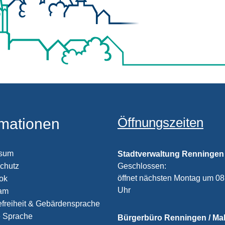
Öffnungszeiten
rmationen
ssum
Stadtverwaltung Renningen
chutz
Klicken, um weitere Öffnungs
Geschlossen:
öffnet nächsten Montag um 08
ook
Uhr
ram
efreiheit & Gebärdensprache
e Sprache
Bürgerbüro Renningen / M