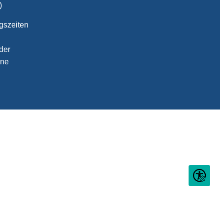
)
gszeiten
der
ine
Seite ein