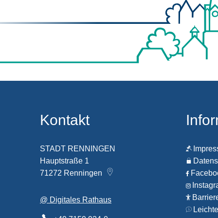
Kontakt
Info
STADT RENNINGEN
Impre
Hauptstraße 1
Datens
71272
Renningen
Faceb
Instag
Barrier
@ Digitales Rathaus
Leicht