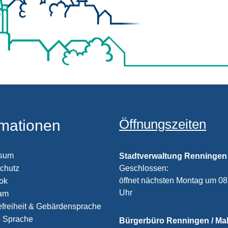
Öffnungszeiten
rmationen
ssum
Stadtverwaltung Renningen
chutz
Klicken, um weitere Öffnungs
Geschlossen:
öffnet nächsten Montag um 08
ook
Uhr
ram
efreiheit & Gebärdensprache
e Sprache
Bürgerbüro Renningen / M