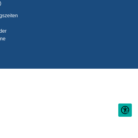
)
gszeiten
der
ine
Seite ein