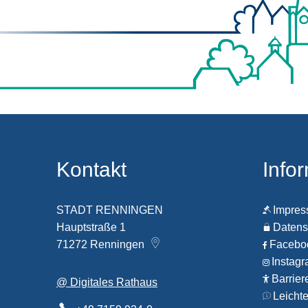
Kontakt
Info
STADT RENNINGEN
Impre
Hauptstraße 1
Datens
71272
Renningen
Faceb
Instag
Barrier
@ Digitales Rathaus
Leicht