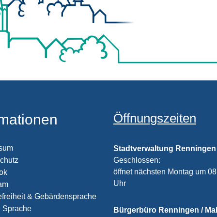
Öffnungszeiten
rmationen
ssum
Stadtverwaltung Renningen
chutz
Klicken, um weitere Öffnungs
Geschlossen:
öffnet nächsten Montag um 08
ook
Uhr
ram
efreiheit & Gebärdensprache
e Sprache
Bürgerbüro Renningen / M