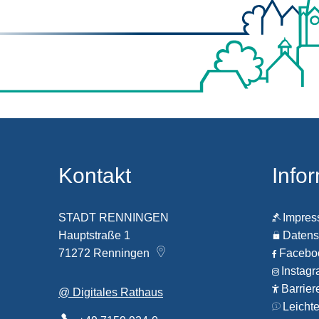
Kontakt
Info
STADT RENNINGEN
Impre
Hauptstraße 1
Datens
71272
Renningen
Faceb
Instag
Barrier
@ Digitales Rathaus
Leicht