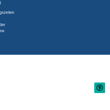
)
gszeiten
der
ine
Seite ein