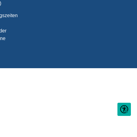
)
gszeiten
der
ine
Seite ein