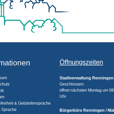
Öffnungszeiten
rmationen
ssum
Stadtverwaltung Renningen
chutz
Klicken, um weitere Öffnungs
Geschlossen:
öffnet nächsten Montag um 08
ook
Uhr
ram
efreiheit & Gebärdensprache
e Sprache
Bürgerbüro Renningen / M