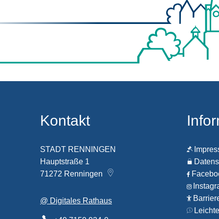
Kontakt
Info
STADT RENNINGEN
Impre
Hauptstraße 1
Datens
71272
Renningen
Faceb
Instag
Barrier
@ Digitales Rathaus
Leicht