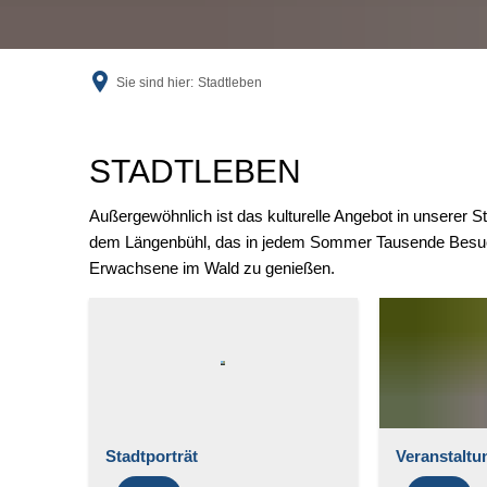
Sie sind hier:
Stadtleben
Stadtleben
STADTLEBEN
Außergewöhnlich ist das kulturelle Angebot in unserer St
dem Längenbühl, das in jedem Sommer Tausende Besuche
Erwachsene im Wald zu genießen.
Stadtporträt
Veranstaltu