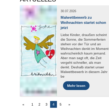
30.07.2026
Malwettbewerb zu
Weihnachten startet schon
jetzt
Mehr lesen
1
2
3
4
5