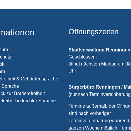
Öffnungszeiten
rmationen
ssum
Stadtverwaltung Renningen
chutz
Klicken, um weitere Öffnungs
Geschlossen:
öffnet nächsten Montag um 08
ook
Uhr
ram
efreiheit & Gebärdensprache
e Sprache
Bürgerbüro Renningen / M
k zur Barrierefreiheit
(
nur nach Terminvereinbarung
efreiheit in leichter Sprache
Termine außerhalb der Öffnun
sind nach vorheriger
Terminvereinbarung während 
ganzen Woche möglich. Term