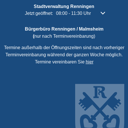
Stadtverwaltung Renningen
Klicken, um weitere Öffnungs- oder Schließzeiten 
Jetzt geöffnet:
08:00
-
11:30
Uhr
Von 08:00 bis 
Bürgerbüro Renningen / Malmsheim
(
nur nach Terminvereinbarung)
Termine außerhalb der Öffnungszeiten sind nach vorheriger
Terminvereinbarung während der ganzen Woche möglich.
Termine vereinbaren Sie
hier