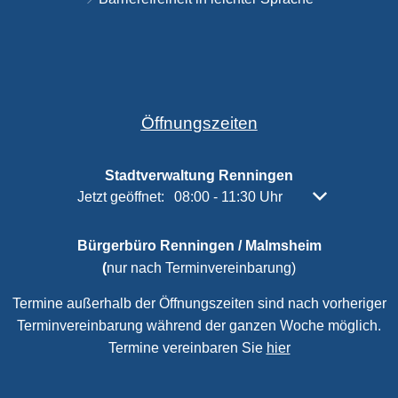
Öffnungszeiten
Stadtverwaltung Renningen
Klicken, um weitere Öffnungs- oder Schließzeiten 
Jetzt geöffnet:
08:00
-
11:30
Uhr
Von 08:00 bis 
Bürgerbüro Renningen / Malmsheim
(
nur nach Terminvereinbarung)
Termine außerhalb der Öffnungszeiten sind nach vorheriger
Terminvereinbarung während der ganzen Woche möglich.
Termine vereinbaren Sie
hier