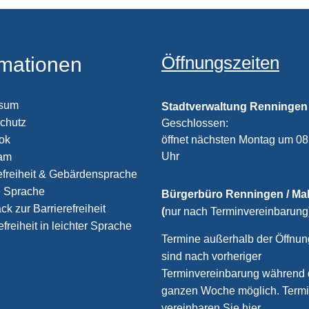
Öffnungszeiten
rmationen
ssum
Stadtverwaltung Renningen
chutz
Klicken, um weitere Öffnungs
Geschlossen:
öffnet nächsten Montag um 08
ook
Uhr
ram
efreiheit & Gebärdensprache
e Sprache
Bürgerbüro Renningen / M
k zur Barrierefreiheit
(
nur nach Terminvereinbarung
efreiheit in leichter Sprache
Termine außerhalb der Öffnun
sind nach vorheriger
Terminvereinbarung während 
ganzen Woche möglich. Term
vereinbaren Sie
hier