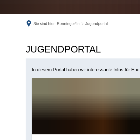
Sie sind hier:
Renninger*in
Jugendportal
Jugendportal
JUGENDPORTAL
In diesem Portal haben wir interessante Infos für E