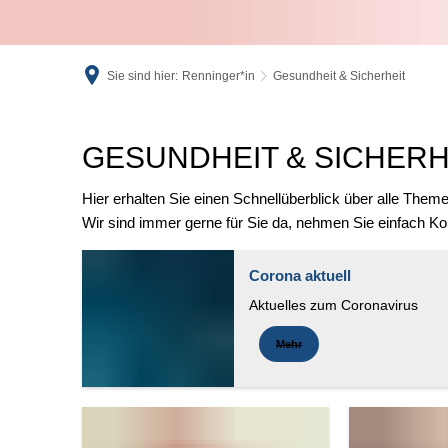
Sie sind hier:
Renninger*in
Gesundheit & Sicherheit
Gesundheit
GESUNDHEIT & SICHERH
&
Hier erhalten Sie einen Schnellüberblick über alle Themen
Wir sind immer gerne für Sie da, nehmen Sie einfach Kon
Sicherheit
Corona aktuell
Aktuelles zum Coronavirus
Mehr