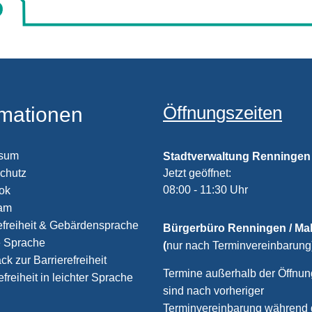
Öffnungszeiten
rmationen
ssum
Stadtverwaltung Renningen
chutz
Klicken, um weitere Öffnungs
Jetzt geöffnet:
08:00
-
11:30
Uhr
Von 08:00
ook
ram
efreiheit & Gebärdensprache
Bürgerbüro Renningen / M
e Sprache
(
nur nach Terminvereinbarung
k zur Barrierefreiheit
Termine außerhalb der Öffnun
efreiheit in leichter Sprache
sind nach vorheriger
Terminvereinbarung während 