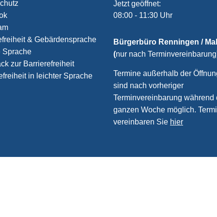
chutz
Klicken, um weitere Öffnungs
Jetzt geöffnet:
08:00
-
11:30
Uhr
Von 08:00
ook
ram
efreiheit & Gebärdensprache
Bürgerbüro Renningen / M
e Sprache
(
nur nach Terminvereinbarung
k zur Barrierefreiheit
Termine außerhalb der Öffnun
efreiheit in leichter Sprache
sind nach vorheriger
Terminvereinbarung während 
ganzen Woche möglich. Term
vereinbaren Sie
hier