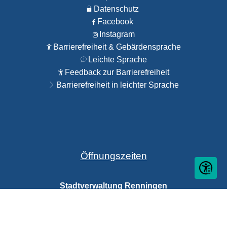
Datenschutz
Facebook
Instagram
Barrierefreiheit & Gebärdensprache
Leichte Sprache
Feedback zur Barrierefreiheit
Barrierefreiheit in leichter Sprache
Öffnungszeiten
Seite ein
Stadtverwaltung Renningen
Klicken, um weitere Öffnungs- oder Schließzeiten auszubl
Geschlossen:
öffnet nächsten Freitag um 08:00 Uhr
Bürgerbüro Renningen / Malmsheim