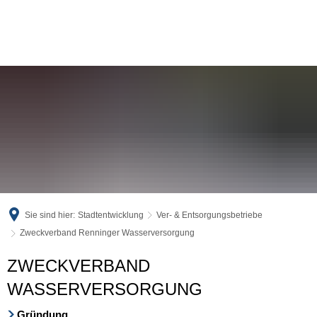
Sie sind hier:
Stadtentwicklung
Ver- & Entsorgungsbetriebe
Zweckverband Renninger Wasserversorgung
Zweckverband
ZWECKVERBAND
Renninger
WASSERVERSORGUNG
Wasserversorgung
Gründung