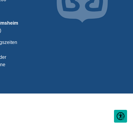
almsheim
)
gszeiten
der
ine
Seite ein