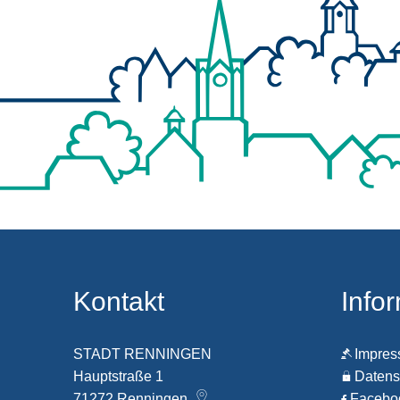
Kontakt
Info
STADT RENNINGEN
Impre
Hauptstraße 1
Datens
71272
Renningen
Faceb