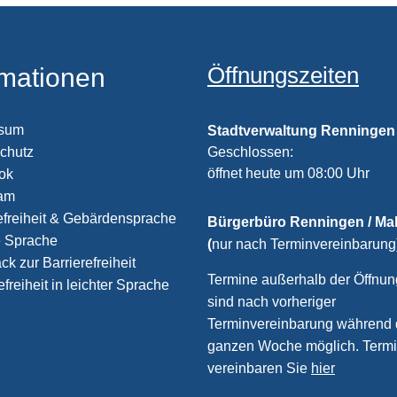
Öffnungszeiten
rmationen
ssum
Stadtverwaltung Renningen
chutz
Klicken, um weitere Öffnungs
Geschlossen:
öffnet heute um 08:00 Uhr
ook
ram
efreiheit & Gebärdensprache
Bürgerbüro Renningen / M
e Sprache
(
nur nach Terminvereinbarung
k zur Barrierefreiheit
Termine außerhalb der Öffnun
efreiheit in leichter Sprache
sind nach vorheriger
Terminvereinbarung während 
ganzen Woche möglich. Term
vereinbaren Sie
hier