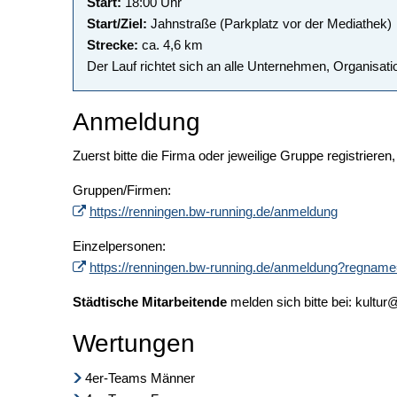
Start:
18:00 Uhr
Start/Ziel:
Jahnstraße (Parkplatz vor der Mediathek)
Strecke:
ca. 4,6 km
Der Lauf richtet sich an alle Unternehmen, Organisat
Anmeldung
Zuerst bitte die Firma oder jeweilige Gruppe registrier
Gruppen/Firmen:
https://renningen.bw-running.de/anmeldung
Einzelpersonen:
https://renningen.bw-running.de/anmeldung?regnam
Städtische Mitarbeitende
melden sich bitte bei: kultu
Wertungen
4er-Teams Männer