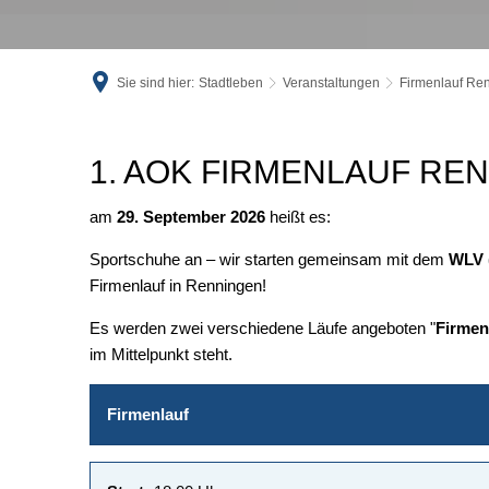
Sie sind hier:
Stadtleben
Veranstaltungen
Firmenlauf Re
Firmenlauf
1. AOK FIRMENLAUF RE
Renningen
am
29. September 2026
heißt es:
Sportschuhe an – wir starten gemeinsam mit dem
WLV 
Firmenlauf in Renningen!
Es werden zwei verschiedene Läufe angeboten "
Firmen
im Mittelpunkt steht.
Firmenlauf