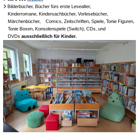
Bilderbücher, Bücher fürs erste Lesealter,
Kinder-
Kinderromane, Kindersachbücher, Vorlesebücher,
Zweigstelle
Märchenbücher, Comics, Zeitschriften, Spiele, Tonie Figuren,
Malmsheim
Tonie Boxen, Konsolenspiele (Switch), CDs, und
DVDs
ausschließlich
für Kinder.