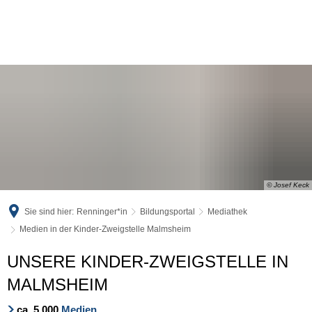
© Josef Keck
Sie sind hier:
Renninger*in
Bildungsportal
Mediathek
Medien in der Kinder-Zweigstelle Malmsheim
Medien
UNSERE KINDER-ZWEIGSTELLE IN
in
MALMSHEIM
der
ca. 5 000
Medien