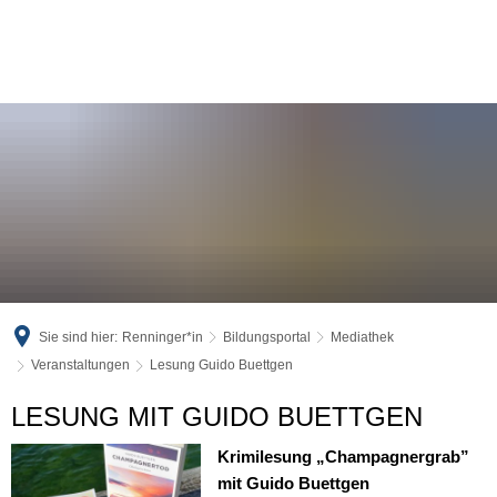
Sie sind hier:
Renninger*in
Bildungsportal
Mediathek
Veranstaltungen
Lesung Guido Buettgen
Lesung
LESUNG MIT GUIDO BUETTGEN
Guido
Krimilesung „Champagnergrab”
mit Guido Buettgen
Buettgen