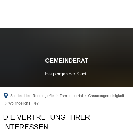
GEMEINDERAT
Hauptorgan der Stadt
Sie sind hier:
Renninger*in
Familienportal
Chancengerechtigkeit
Wo finde ich Hilfe?
Wo
DIE VERTRETUNG IHRER
finde
INTERESSEN