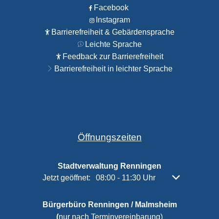
Facebook
Instagram
Barrierefreiheit & Gebärdensprache
Leichte Sprache
Feedback zur Barrierefreiheit
Barrierefreiheit in leichter Sprache
Öffnungszeiten
Stadtverwaltung Renningen
Klicken, um weitere Öffnungs- oder Schließzeiten 
Jetzt geöffnet:
08:00
-
11:30
Uhr
Von 08:00 bis 
Bürgerbüro Renningen / Malmsheim
(
nur nach Terminvereinbarung)