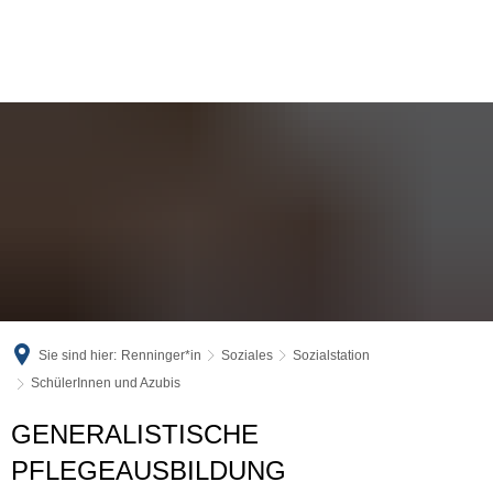
Sie sind hier:
Renninger*in
Soziales
Sozialstation
SchülerInnen und Azubis
SchülerInnen
GENERALISTISCHE
und
PFLEGEAUSBILDUNG