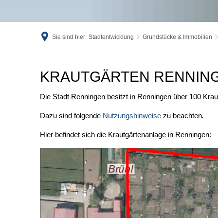
Sie sind hier:
Stadtentwicklung
Grundstücke & Immobilien
Krautgärten
KRAUTGÄRTEN RENNIN
Renningen
Die Stadt Renningen besitzt in Renningen über 100 Kra
Dazu sind folgende
Nutzungshinweise
zu beachten
.
Hier befindet sich die Krautgärtenanlage in Renningen: