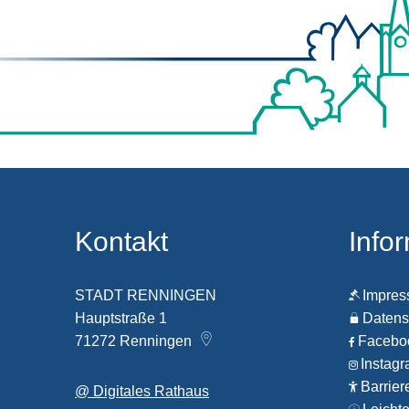
Kontakt
Info
STADT RENNINGEN
Impre
Hauptstraße 1
Datens
71272
Renningen
Faceb
Instag
Barrier
@ Digitales Rathaus