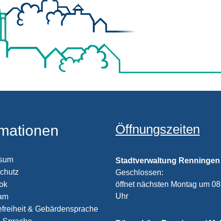
Öffnungszeiten
rmationen
ssum
Stadtverwaltung Renningen
chutz
Klicken, um weitere Öffnungs
Geschlossen:
öffnet nächsten Montag um 08
ook
Uhr
ram
efreiheit & Gebärdensprache