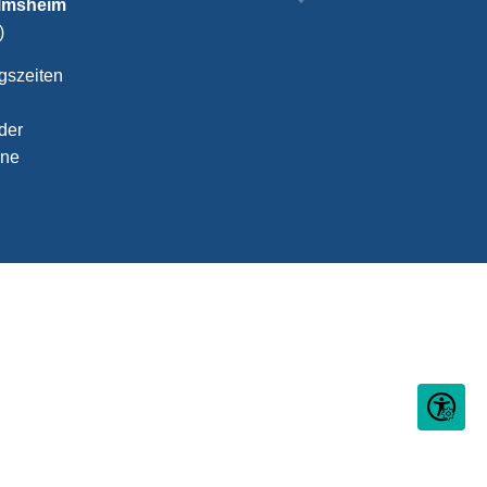
almsheim
)
gszeiten
der
ine
Seite ein