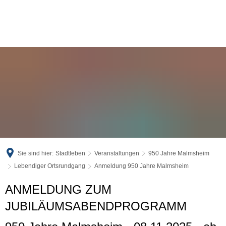
Sie sind hier:
Stadtleben
Veranstaltungen
950 Jahre Malmsheim
Lebendiger Ortsrundgang
Anmeldung 950 Jahre Malmsheim
Anmeldung
ANMELDUNG ZUM
950
JUBILÄUMSABENDPROGRAMM
Jahre