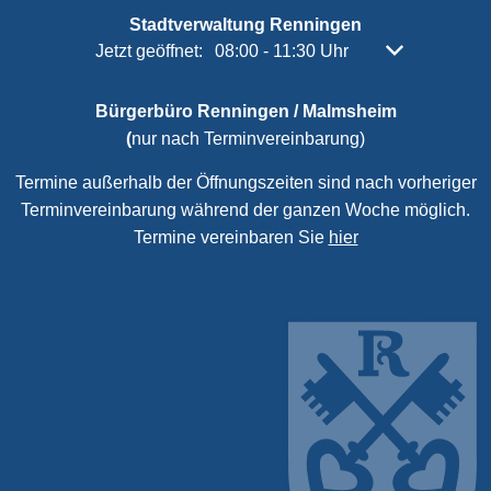
Stadtverwaltung Renningen
Klicken, um weitere Öffnungs- oder Schließzeiten 
Jetzt geöffnet:
08:00
-
11:30
Uhr
Von 08:00 bis 
Bürgerbüro Renningen / Malmsheim
(
nur nach Terminvereinbarung)
Termine außerhalb der Öffnungszeiten sind nach vorheriger
Terminvereinbarung während der ganzen Woche möglich.
Termine vereinbaren Sie
hier