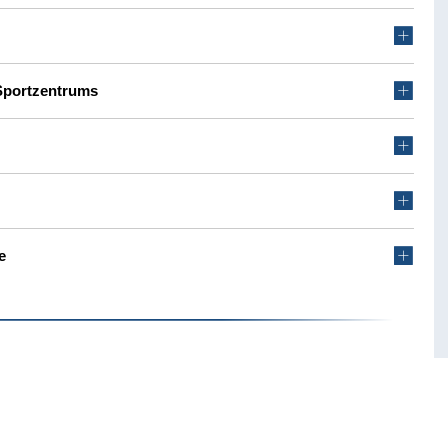
Sportzentrums
e