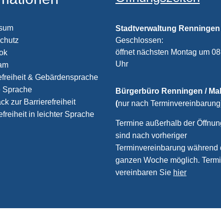
ssum
Stadtverwaltung Renningen
chutz
Klicken, um weitere Öffnungs
Geschlossen:
öffnet nächsten Montag um 08
ook
Uhr
ram
efreiheit & Gebärdensprache
e Sprache
Bürgerbüro Renningen / M
k zur Barrierefreiheit
(
nur nach Terminvereinbarung
efreiheit in leichter Sprache
Termine außerhalb der Öffnun
sind nach vorheriger
Terminvereinbarung während 
ganzen Woche möglich. Term
vereinbaren Sie
hier