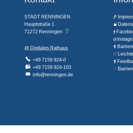
STADT RENNINGEN
Impre
Hauptstraße 1
Datens
71272
Renningen
Faceb
Instag
Barrier
@ Digitales Rathaus
Leicht
+49 7159 924-0
Feedbac
+49 7159 924-103
Barrier
info@renningen.de