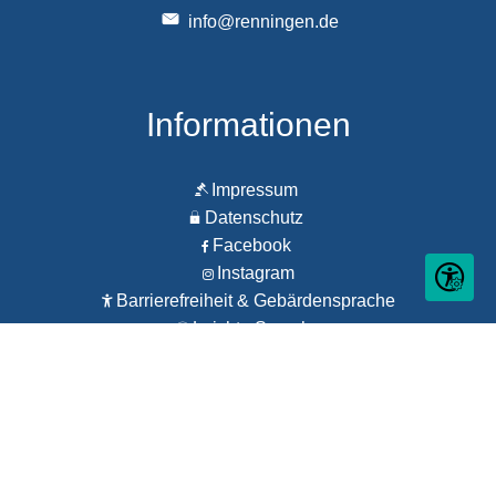
info@renningen.de
Informationen
Impressum
Datenschutz
Facebook
Instagram
Seite ein
Barrierefreiheit & Gebärdensprache
Leichte Sprache
Feedback zur Barrierefreiheit
Barrierefreiheit in leichter Sprache