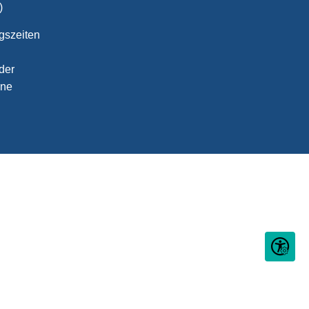
)
gszeiten
der
ine
Seite ein