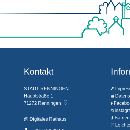
Kontakt
Info
STADT RENNINGEN
Impre
Hauptstraße 1
Datens
71272
Renningen
Faceb
Instag
Barrier
@ Digitales Rathaus
Leicht