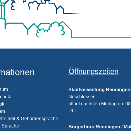
Öffnungszeiten
rmationen
ssum
Stadtverwaltung Renningen
chutz
Klicken, um weitere Öffnungs
Geschlossen:
öffnet nächsten Montag um 08
ook
Uhr
ram
efreiheit & Gebärdensprache
e Sprache
Bürgerbüro Renningen / M