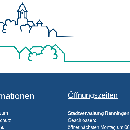
Öffnungszeiten
rmationen
ssum
Stadtverwaltung Renningen
chutz
Klicken, um weitere Öffnungs
Geschlossen:
öffnet nächsten Montag um 08
ook