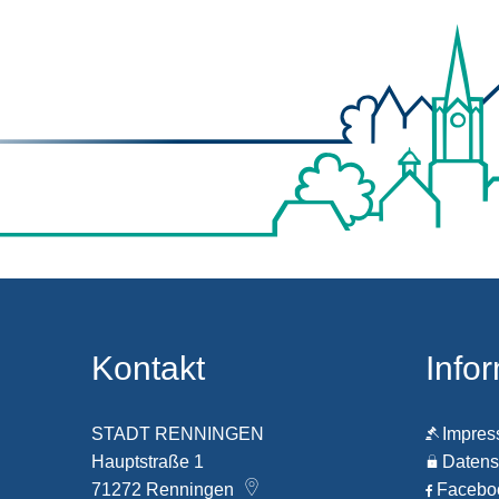
Kontakt
Info
STADT RENNINGEN
Impre
Hauptstraße 1
Datens
71272
Renningen
Faceb