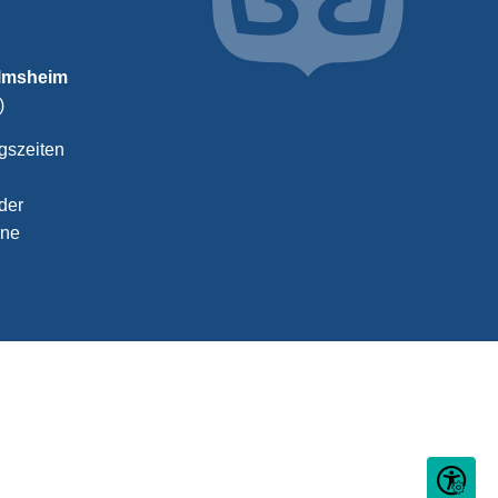
almsheim
)
gszeiten
der
ine
Seite ein