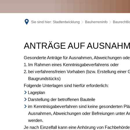
Sie sind hier:
Stadtentwicklung
Bauherreninfo
Baurechtli
Anträge
ANTRÄGE AUF AUSNAH
auf
Gesonderte Anträge für Ausnahmen, Abweichungen oder 
Im Rahmen eines Kenntnisgabeverfahrens oder
Ausnahmen
bei verfahrensfreien Vorhaben (bzw. Erstellung einer 
Baugrundstücks)
Folgende Unterlagen sind hierfür erforderlich:
Lageplan
Darstellung der betroffenen Bauteile
im Kenntnisgabeverfahren sind keine gesonderten Plä
Ausnahmen, Abweichungen oder Befreiungen unter An
werden.
Je nach Einzelfall kann eine Anhörung von Fachbehörd