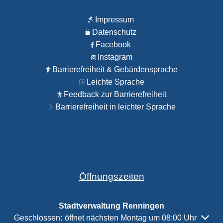
Impressum
Datenschutz
Facebook
Instagram
Barrierefreiheit & Gebärdensprache
Leichte Sprache
Feedback zur Barrierefreiheit
Barrierefreiheit in leichter Sprache
Öffnungszeiten
Stadtverwaltung Renningen
Klicken, um weitere Öffnungs- oder Schließzeiten auszubl
Geschlossen:
öffnet nächsten Montag um 08:00 Uhr