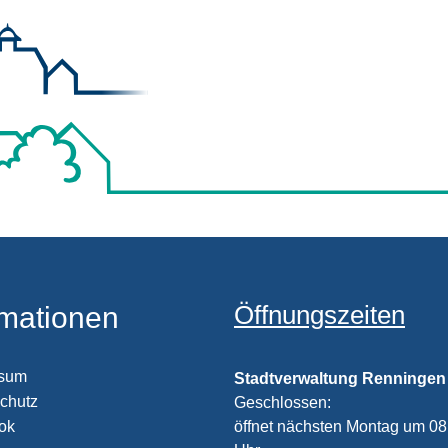
Öffnungszeiten
rmationen
ssum
Stadtverwaltung Renningen
chutz
Klicken, um weitere Öffnungs
Geschlossen:
öffnet nächsten Montag um 08
ook