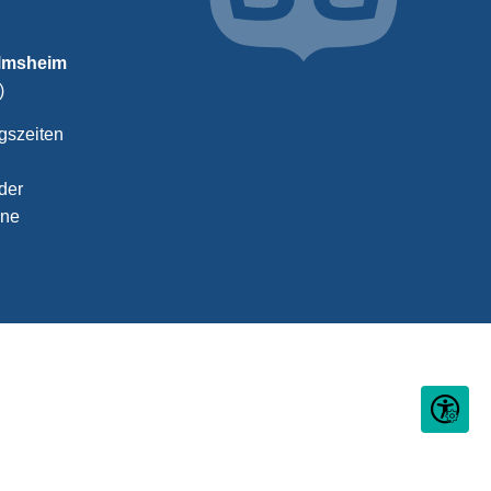
almsheim
)
gszeiten
der
ine
Seite ein