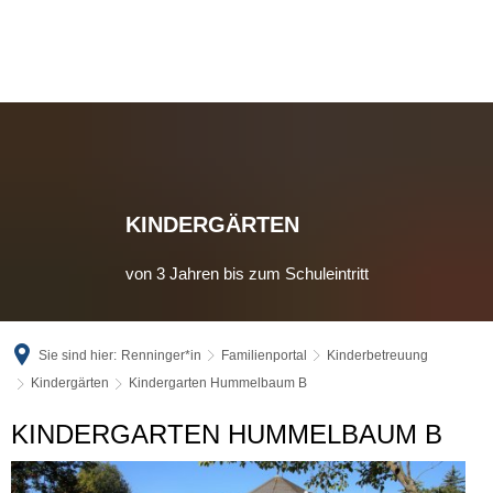
KINDERGÄRTEN
von 3 Jahren bis zum Schuleintritt
Sie sind hier:
Renninger*in
Familienportal
Kinderbetreuung
Kindergärten
Kindergarten Hummelbaum B
Kindergarten
KINDERGARTEN HUMMELBAUM B
Hummelbaum