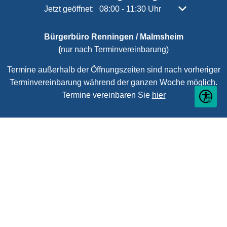
Klicken, um weitere Öffnungs- oder Schließzeiten 
Jetzt geöffnet:
08:00
-
11:30
Uhr
Von 08:00 bis 
Bürgerbüro Renningen / Malmsheim
(
nur nach Terminvereinbarung)
Termine außerhalb der Öffnungszeiten sind nach vorheriger
Terminvereinbarung während der ganzen Woche möglich.
Termine vereinbaren Sie
hier
Seite ein