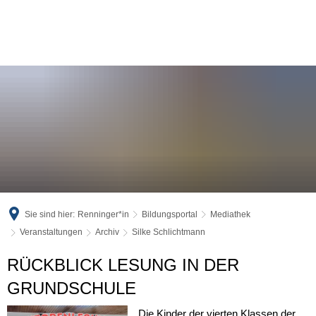
Sie sind hier:
Renninger*in
Bildungsportal
Mediathek
Veranstaltungen
Archiv
Silke Schlichtmann
Silke
RÜCKBLICK LESUNG IN DER
Schlichtmann
GRUNDSCHULE
Die Kinder der vierten Klassen der