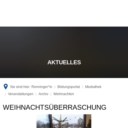
AKTUELLES
Sie sind hier:
Renninger*in
Bildungsportal
Mediathek
Veranstaltungen
Archiv
Weihnachten
Weihnachten
WEIHNACHTSÜBERRASCHUNG