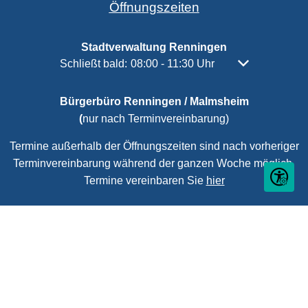
Öffnungszeiten
Stadtverwaltung Renningen
Klicken, um weitere Öffnungs- oder Schließzeiten
Schließt bald:
08:00
-
11:30
Uhr
Von 08:00 bis 1
Bürgerbüro Renningen / Malmsheim
(
nur nach Terminvereinbarung)
Termine außerhalb der Öffnungszeiten sind nach vorheriger
Terminvereinbarung während der ganzen Woche möglich.
Termine vereinbaren Sie
hier
Seite ein