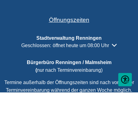
Öffnungszeiten
Stadtverwaltung Renningen
Klicken, um weitere Öffnungs- oder Schließzeiten a
Geschlossen:
öffnet heute um 08:00 Uhr
Bürgerbüro Renningen / Malmsheim
(
nur nach Terminvereinbarung)
Seite ein
Termine außerhalb der Öffnungszeiten sind nach vorheriger
Terminvereinbarung während der ganzen Woche möglich.
Termine vereinbaren Sie
hier