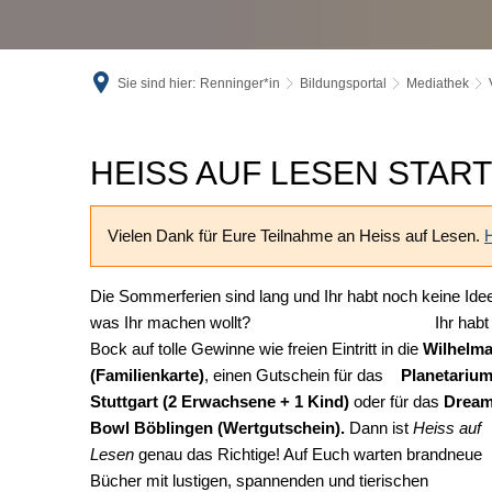
Sie sind hier:
Renninger*in
Bildungsportal
Mediathek
Heiss
HEISS AUF LESEN START
auf
Vielen Dank für Eure Teilnahme an Heiss auf Lesen.
Lesen
Die Sommerferien sind lang und Ihr habt noch keine Ide
2023
was Ihr machen wollt? Ihr habt
Bock auf tolle Gewinne wie freien Eintritt in die
Wilhelm
(Familienkarte)
, einen Gutschein für das
Planetariu
Stuttgart (2 Erwachsene + 1 Kind)
oder für das
Dream
Bowl Böblingen (Wertgutschein).
Dann ist
Heiss auf
Lesen
genau das Richtige! Auf Euch warten brandneue
Bücher mit lustigen, spannenden und tierischen