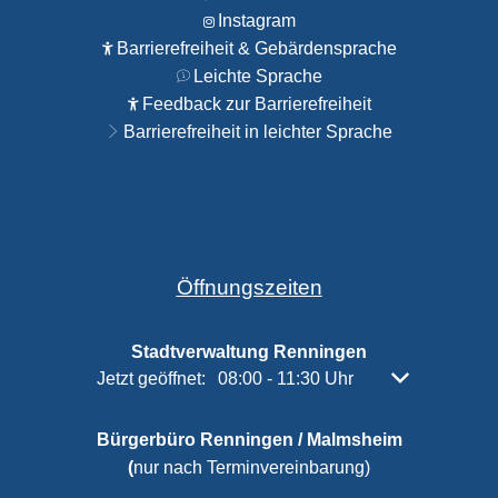
Instagram
Barrierefreiheit & Gebärdensprache
Leichte Sprache
Feedback zur Barrierefreiheit
Barrierefreiheit in leichter Sprache
Öffnungszeiten
Stadtverwaltung Renningen
Klicken, um weitere Öffnungs- oder Schließzeiten 
Jetzt geöffnet:
08:00
-
11:30
Uhr
Von 08:00 bis 
Bürgerbüro Renningen / Malmsheim
(
nur nach Terminvereinbarung)