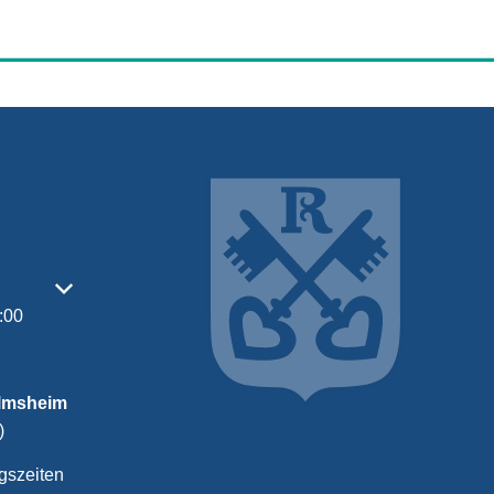
- oder Schließzeiten auszublenden
:00
almsheim
)
gszeiten