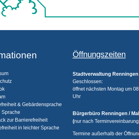
Öffnungszeiten
rmationen
ssum
Stadtverwaltung Renningen
chutz
Klicken, um weitere Öffnungs
Geschlossen:
öffnet nächsten Montag um 08
ook
Uhr
ram
efreiheit & Gebärdensprache
e Sprache
Bürgerbüro Renningen / M
k zur Barrierefreiheit
(
nur nach Terminvereinbarung
efreiheit in leichter Sprache
Termine außerhalb der Öffnun