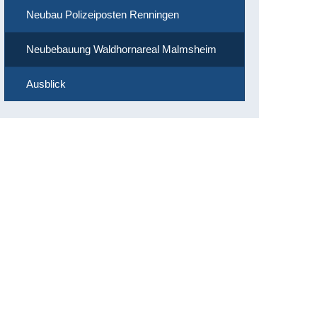
Neubau Polizeiposten Renningen
Neubebauung Waldhornareal Malmsheim
Ausblick