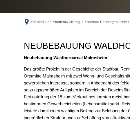
Sie sind hier:
Stadtentwicklung
Stadtbau Renningen GmbH
Neubebauung
NEUBEBAUUNG WALDH
Waldhornareal
Neubebauung Waldhornareal Malmsheim
Malmsheim
Das größte Projekt in der Geschichte der Stadtbau Re
Ortsmitte Malmsheim mit zwei Wohn- und Geschäftshäuse
gewerblichen Interesse, sondern in Anbetracht des fehl
satzungsgemäßen Aufgaben im Bereich der Daseinsfürsorg
Fertigstellung der 18 zum Verkauf bestimmten meist ba
bestimmten Gewerbeeinheiten (Lebensmittelmarkt, Reise
leistete damit einen wichtigen Beitrag zur Belebung der
innerörtlichen Struktur und zur Schaffung von attraktiv