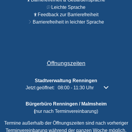
Leichte Sprache
Feedback zur Barrierefreiheit
Barrierefreiheit in leichter Sprache
Öffnungszeiten
Stadtverwaltung Renningen
Klicken, um weitere Öffnungs- oder Schließzeiten 
Jetzt geöffnet:
08:00
-
11:30
Uhr
Von 08:00 bis 
Bürgerbüro Renningen / Malmsheim
(
nur nach Terminvereinbarung)
Termine außerhalb der Öffnungszeiten sind nach vorheriger
Terminvereinbarung während der ganzen Woche möglich.