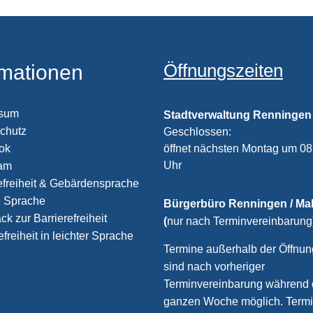
Öffnungszeiten
rmationen
ssum
Stadtverwaltung Renningen
chutz
Klicken, um weitere Öffnungs
Geschlossen:
öffnet nächsten Montag um 08
ook
Uhr
ram
efreiheit & Gebärdensprache
e Sprache
Bürgerbüro Renningen / M
k zur Barrierefreiheit
(
nur nach Terminvereinbarung
efreiheit in leichter Sprache
Termine außerhalb der Öffnun
sind nach vorheriger
Terminvereinbarung während 
ganzen Woche möglich. Term