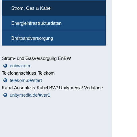
Strom, Gas & Kabel
Energieinfrastrukturdaten
Breitbandversorgung
Strom- und Gasversorgung
EnBW
Strom- und Gasversorgung En
enbw.com
Telefonanschluss
Telekom
Telefonanschluss Telekom
telekom.de/start
Kabel Anschluss
Kabel BW/ Unitymedia/ Vodafone
Kabel Anschlus
unitymedia.de/#var1