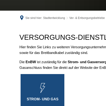
Sie sind hier:
Stadtentwicklung
Ver- & Entsorgungsbetriebe
Strom,
VERSORGUNGS-DIENST
Gas
Hier finden Sie Links zu weiteren Versorgungsunternehme
sowie für das Breitbandkabel zuständig sind.
&
Die
EnBW
ist zuständig für die
Strom- und Gasversor
Kabel
Gasanschluss finden Sie direkt auf der Website der En
STROM- UND GAS