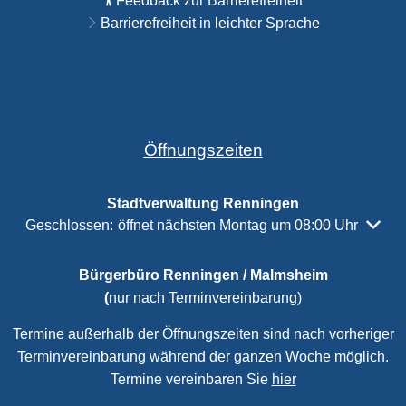
Feedback zur Barrierefreiheit
Barrierefreiheit in leichter Sprache
Öffnungszeiten
Stadtverwaltung Renningen
Klicken, um weitere Öffnungs- oder Schließzeiten auszubl
Geschlossen:
öffnet nächsten Montag um 08:00 Uhr
Bürgerbüro Renningen / Malmsheim
(
nur nach Terminvereinbarung)
Termine außerhalb der Öffnungszeiten sind nach vorheriger
Terminvereinbarung während der ganzen Woche möglich.
Termine vereinbaren Sie
hier