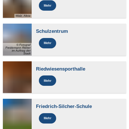
Mehr
Walz, Alicia
Schulzentrum
Mehr
© Fotograf
Freidemann Rieker
im Auftrag der
Stadt
Riedwiesensporthalle
Mehr
Friedrich-Silcher-Schule
Mehr