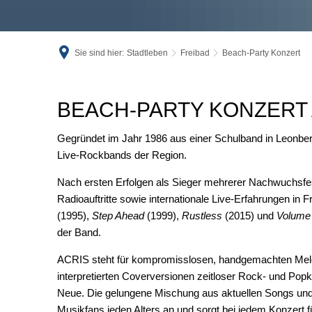
Sie sind hier:
Stadtleben
Freibad
Beach-Party Konzert
Beach-
BEACH-PARTY KONZERT AM
Party
Gegründet im Jahr 1986 aus einer Schulband in Leonberg
Live-Rockbands der Region.
Konzert
Nach ersten Erfolgen als Sieger mehrerer Nachwuchsfest
Radioauftritte sowie internationale Live-Erfahrungen in Fr
(1995),
Step Ahead
(1999),
Rustless
(2015) und
Volume
der Band.
ACRIS steht für kompromisslosen, handgemachten Melod
interpretierten Coverversionen zeitloser Rock- und Popk
Neue. Die gelungene Mischung aus aktuellen Songs und
Musikfans jeden Alters an und sorgt bei jedem Konzert 