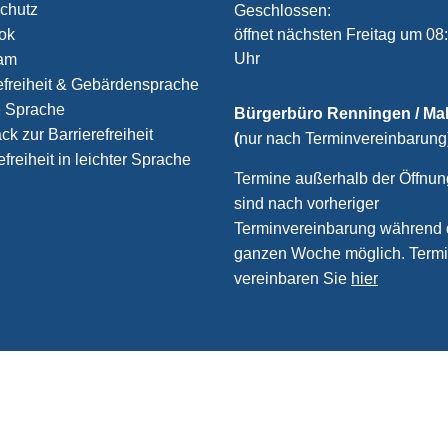
chutz
Klicken, um weitere Öffnungs
Geschlossen:
öffnet nächsten Freitag um 08
ook
Uhr
ram
efreiheit & Gebärdensprache
e Sprache
Bürgerbüro Renningen / M
k zur Barrierefreiheit
(
nur nach Terminvereinbarung
efreiheit in leichter Sprache
Termine außerhalb der Öffnun
sind nach vorheriger
Terminvereinbarung während 
ganzen Woche möglich. Term
vereinbaren Sie
hier