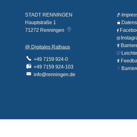
STADT RENNINGEN
Impre
Hauptstraße 1
Datens
71272
Renningen
Faceb
Instag
Barrier
@ Digitales Rathaus
Leicht
+49 7159 924-0
Feedbac
+49 7159 924-103
Barrier
info@renningen.de