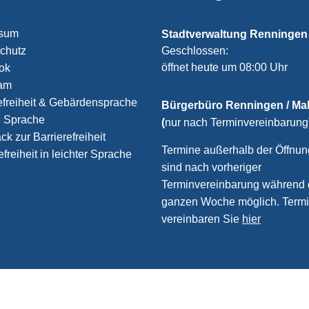
ssum
Stadtverwaltung Renningen
chutz
Klicken, um weitere Öffnungs
Geschlossen:
öffnet heute um 08:00 Uhr
ook
ram
efreiheit & Gebärdensprache
Bürgerbüro Renningen / M
e Sprache
(
nur nach Terminvereinbarung
k zur Barrierefreiheit
Termine außerhalb der Öffnun
efreiheit in leichter Sprache
sind nach vorheriger
Terminvereinbarung während 
ganzen Woche möglich. Term
vereinbaren Sie
hier