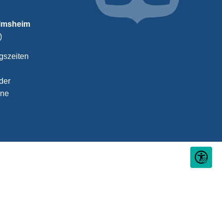
almsheim
)
gszeiten
der
ine
Seite ein