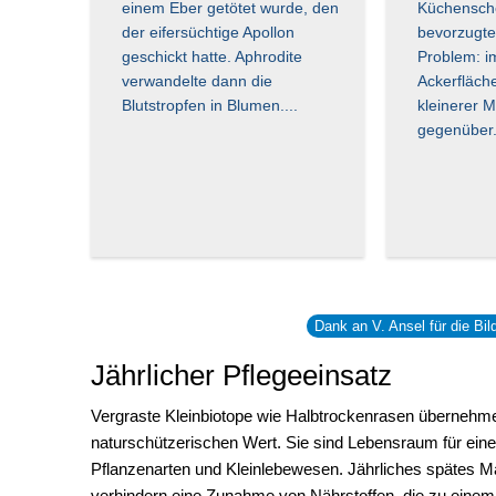
einem Eber getötet wurde, den
Küchenschel
der eifersüchtige Apollon
bevorzugte
geschickt hatte. Aphrodite
Problem: 
verwandelte dann die
Ackerfläch
Blutstropfen in Blumen....
kleinerer 
gegenüber
Dank an V. Ansel für die Bi
Jährlicher Pflegeeinsatz
Vergraste Kleinbiotope wie Halbtrockenrasen übernehm
naturschützerischen Wert. Sie sind Lebensraum für ein
Pflanzenarten und Kleinlebewesen. Jährliches spätes 
verhindern eine Zunahme von Nährstoffen, die zu eine