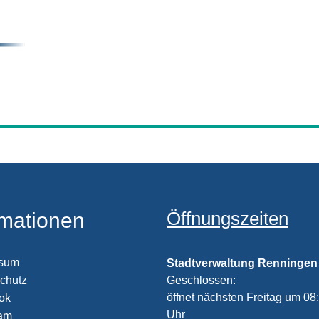
Öffnungszeiten
rmationen
ssum
Stadtverwaltung Renningen
chutz
Klicken, um weitere Öffnungs
Geschlossen:
öffnet nächsten Freitag um 08
ook
Uhr
ram