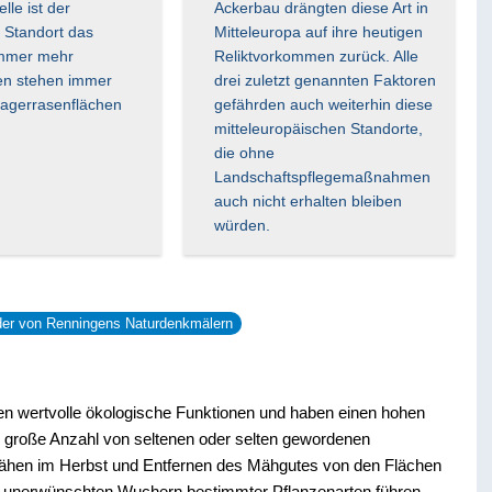
le ist der
Ackerbau drängten diese Art in
 Standort das
Mitteleuropa auf ihre heutigen
immer mehr
Reliktvorkommen zurück. Alle
en stehen immer
drei zuletzt genannten Faktoren
Magerrasenflächen
gefährden auch weiterhin diese
.
mitteleuropäischen Standorte,
die ohne
Landschaftspflegemaßnahmen
auch nicht erhalten bleiben
würden.
lder von Renningens Naturdenkmälern
en wertvolle ökologische Funktionen und haben einen hohen
e große Anzahl von seltenen oder selten gewordenen
Mähen im Herbst und Entfernen des Mähgutes von den Flächen
m unerwünschten Wuchern bestimmter Pflanzenarten führen