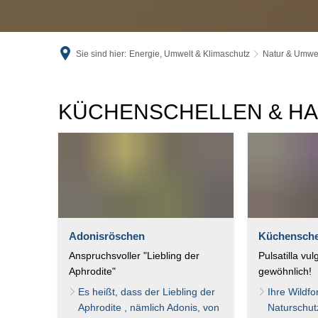
Sie sind hier:
Energie, Umwelt & Klimaschutz
Natur & Umwe
Küchenschellen
KÜCHENSCHELLEN & H
&
Halbtrockenrasen
Adonisröschen
Küchensche
Anspruchsvoller "Liebling der
Pulsatilla vul
Aphrodite"
gewöhnlich!
Es heißt, dass der Liebling der
Ihre Wildfo
Aphrodite , nämlich Adonis, von
Naturschut