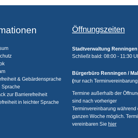
Öffnungszeiten
rmationen
ssum
Stadtverwaltung Renningen
chutz
Klicken, um weitere Öffnungs
Schließt bald:
08:00
-
11:30
U
ook
ram
Bürgerbüro Renningen / M
efreiheit & Gebärdensprache
(
nur nach Terminvereinbarung
e Sprache
Termine außerhalb der Öffnun
k zur Barrierefreiheit
sind nach vorheriger
efreiheit in leichter Sprache
Terminvereinbarung während 
ganzen Woche möglich. Term
vereinbaren Sie
hier