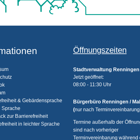
Öffnungszeiten
rmationen
ssum
Stadtverwaltung Renningen
chutz
Klicken, um weitere Öffnungs
Jetzt geöffnet:
08:00
-
11:30
Uhr
Von 08:00
ook
ram
efreiheit & Gebärdensprache
Bürgerbüro Renningen / M
e Sprache
(
nur nach Terminvereinbarung
k zur Barrierefreiheit
Termine außerhalb der Öffnun
efreiheit in leichter Sprache
sind nach vorheriger
Terminvereinbarung während 