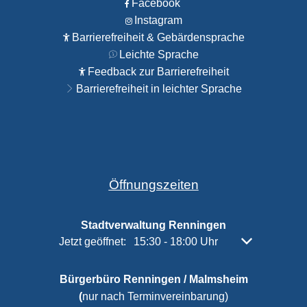
Facebook
Instagram
Barrierefreiheit & Gebärdensprache
Leichte Sprache
Feedback zur Barrierefreiheit
Barrierefreiheit in leichter Sprache
Öffnungszeiten
Stadtverwaltung Renningen
Klicken, um weitere Öffnungs- oder Schließzeiten 
Jetzt geöffnet:
15:30
-
18:00
Uhr
Von 15:30 bis 
Bürgerbüro Renningen / Malmsheim
(
nur nach Terminvereinbarung)