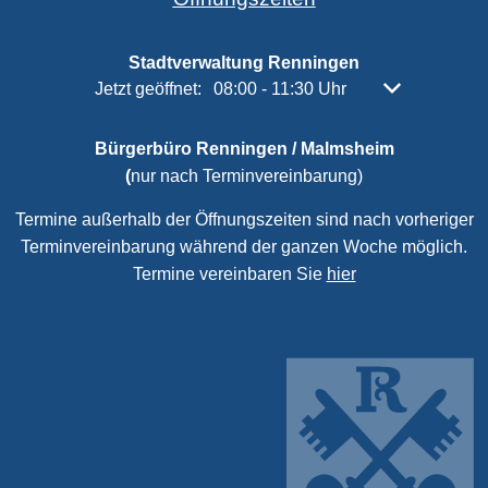
Stadtverwaltung Renningen
Klicken, um weitere Öffnungs- oder Schließzeiten 
Jetzt geöffnet:
08:00
-
11:30
Uhr
Von 08:00 bis 
Bürgerbüro Renningen / Malmsheim
(
nur nach Terminvereinbarung)
Termine außerhalb der Öffnungszeiten sind nach vorheriger
Terminvereinbarung während der ganzen Woche möglich.
Termine vereinbaren Sie
hier