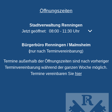
Öffnungszeiten
Stadtverwaltung Renningen
Klicken, um weitere Öffnungs- oder Schließzeiten 
Jetzt geöffnet:
08:00
-
11:30
Uhr
Von 08:00 bis 
Bürgerbüro Renningen / Malmsheim
(
nur nach Terminvereinbarung)
Termine außerhalb der Öffnungszeiten sind nach vorheriger
Terminvereinbarung während der ganzen Woche möglich.
Termine vereinbaren Sie
hier