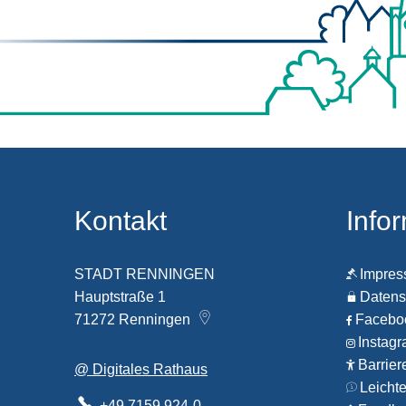
Kontakt
Info
STADT RENNINGEN
Impre
Hauptstraße 1
Datens
71272
Renningen
Faceb
Instag
Barrier
@ Digitales Rathaus
Leicht
+49 7159 924-0