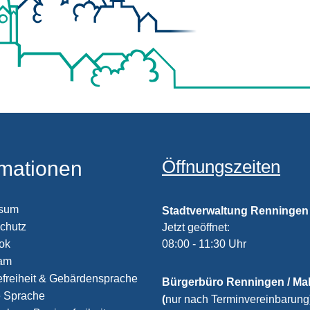
Öffnungszeiten
rmationen
ssum
Stadtverwaltung Renningen
chutz
Klicken, um weitere Öffnungs
Jetzt geöffnet:
08:00
-
11:30
Uhr
Von 08:00
ook
ram
efreiheit & Gebärdensprache
Bürgerbüro Renningen / M
e Sprache
(
nur nach Terminvereinbarung