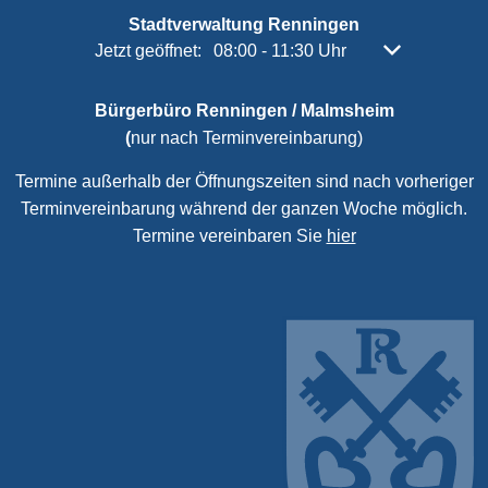
Stadtverwaltung Renningen
Klicken, um weitere Öffnungs- oder Schließzeiten 
Jetzt geöffnet:
08:00
-
11:30
Uhr
Von 08:00 bis 
Bürgerbüro Renningen / Malmsheim
(
nur nach Terminvereinbarung)
Termine außerhalb der Öffnungszeiten sind nach vorheriger
Terminvereinbarung während der ganzen Woche möglich.
Termine vereinbaren Sie
hier