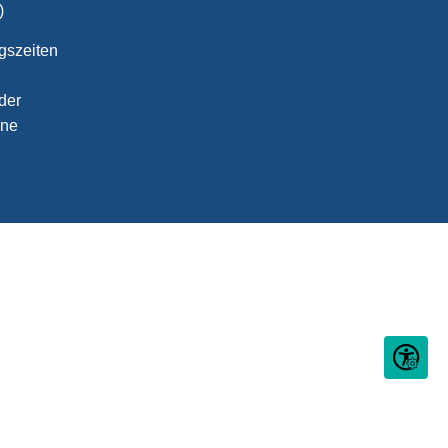
)
gszeiten
der
ine
Seite ein