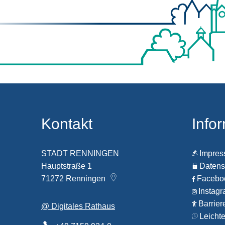
Kontakt
Info
STADT RENNINGEN
Impre
Hauptstraße 1
Datens
71272
Renningen
Faceb
Instag
Barrier
@ Digitales Rathaus
Leicht