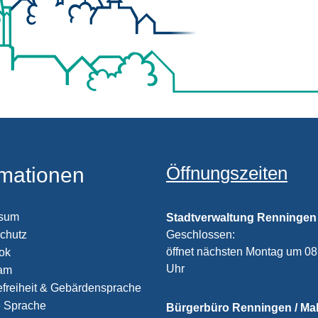
Öffnungszeiten
rmationen
ssum
Stadtverwaltung Renningen
chutz
Klicken, um weitere Öffnungs
Geschlossen:
öffnet nächsten Montag um 08
ook
Uhr
ram
efreiheit & Gebärdensprache
e Sprache
Bürgerbüro Renningen / M